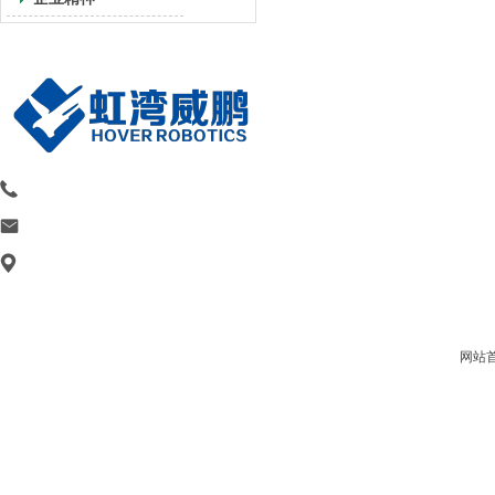
15751777111 刘经理 18515166217 赵经理
84400841@qq.com
镇江市润州区南徐大道140号和润金融科技
产业园2401室
网站